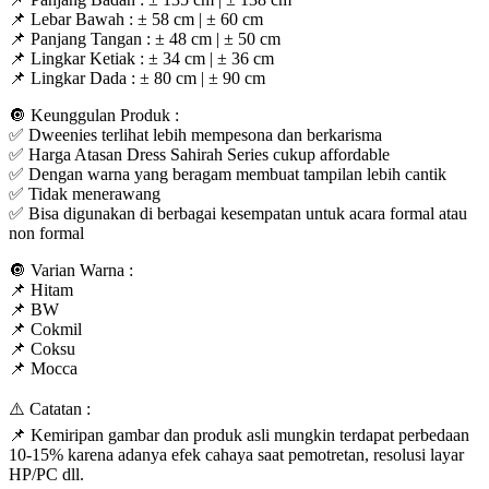
📌 Lebar Bawah : ± 58 cm | ± 60 cm
📌 Panjang Tangan : ± 48 cm | ± 50 cm
📌 Lingkar Ketiak : ± 34 cm | ± 36 cm
📌 Lingkar Dada : ± 80 cm | ± 90 cm
🔘 Keunggulan Produk :
✅ Dweenies terlihat lebih mempesona dan berkarisma
✅ Harga Atasan Dress Sahirah Series cukup affordable
✅ Dengan warna yang beragam membuat tampilan lebih cantik
✅ Tidak menerawang
✅ Bisa digunakan di berbagai kesempatan untuk acara formal atau
non formal
🔘 Varian Warna :
📌 Hitam
📌 BW
📌 Cokmil
📌 Coksu
📌 Mocca
⚠️ Catatan :
📌 Kemiripan gambar dan produk asli mungkin terdapat perbedaan
10-15% karena adanya efek cahaya saat pemotretan, resolusi layar
HP/PC dll.