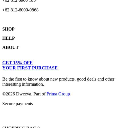
+62 812 6900 185
+62 812-6000-0868
SHOP
HELP
Shop
ABOUT
Collections
Returns & Exchanges
Lookbook
Privacy Policy
Women
Journal
GET 15% OFF
Terms & Conditions
Men
Our Story
YOUR FIRST PURCHASE
Kids
Contact
Be the first to know about new products, good deals and other
interesting information.
©2026 Dweeva. Part of
Prima Group
Secure payments