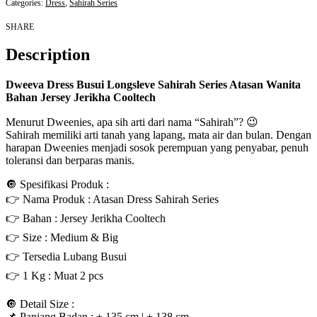
Categories:
Dress
,
Sahirah Series
SHARE
Description
Dweeva Dress Busui Longsleve Sahirah Series Atasan Wanita
Bahan Jersey Jerikha Cooltech
Menurut Dweenies, apa sih arti dari nama “Sahirah”? 😉
Sahirah memiliki arti tanah yang lapang, mata air dan bulan. Dengan
harapan Dweenies menjadi sosok perempuan yang penyabar, penuh
toleransi dan berparas manis.
🔘 Spesifikasi Produk :
👉 Nama Produk : Atasan Dress Sahirah Series
👉 Bahan : Jersey Jerikha Cooltech
👉 Size : Medium & Big
👉 Tersedia Lubang Busui
👉 1 Kg : Muat 2 pcs
🔘 Detail Size :
📌 Panjang Badan : ± 135 cm | ± 138 cm