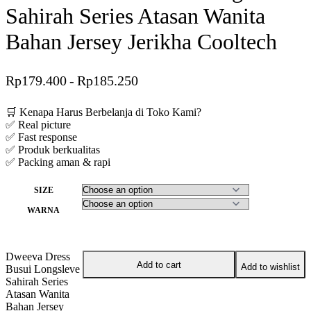
Sahirah Series Atasan Wanita
Bahan Jersey Jerikha Cooltech
Rp
179.400
Rp
185.250
Save Rp99.750
🛒 Kenapa Harus Berbelanja di Toko Kami?
✅ Real picture
✅ Fast response
✅ Produk berkualitas
✅ Packing aman & rapi
SIZE
WARNA
Dweeva Dress
Add to cart
Add to wishlist
Busui Longsleve
Sahirah Series
Atasan Wanita
Bahan Jersey