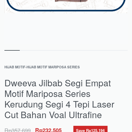
HIJAB MOTIF
›
HIJAB MOTIF MARIPOSA SERIES
Dweeva Jilbab Segi Empat
Motif Mariposa Series
Kerudung Segi 4 Tepi Laser
Cut Bahan Voal Ultrafine
Rp
357.699
Rp
232.505
Save Rp125.194