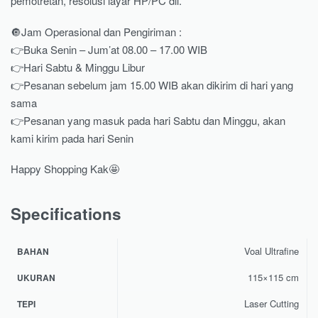
pemotretan, resolusi layar HP/PC dll.
🔘Jam Operasional dan Pengiriman :
👉Buka Senin – Jum’at 08.00 – 17.00 WIB
👉Hari Sabtu & Minggu Libur
👉Pesanan sebelum jam 15.00 WIB akan dikirim di hari yang
sama
👉Pesanan yang masuk pada hari Sabtu dan Minggu, akan
kami kirim pada hari Senin
Happy Shopping Kak🤩
Specifications
Voal Ultrafine
BAHAN
115×115 cm
UKURAN
Laser Cutting
TEPI