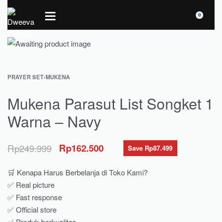
0
PRAYER SET
›
MUKENA
Mukena Parasut List Songket 1
Warna – Navy
Rp
249.999
Rp
162.500
Save Rp87.499
🛒 Kenapa Harus Berbelanja di Toko Kami?
✅ Real picture
✅ Fast response
✅ Official store
✅ Produk berkualitas