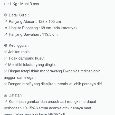
👉 1 Kg : Muat 3 pcs
🔘 Detail Size :
📌 Panjang Atasan : 128 x 105 cm
📌 Lingkar Pinggang : 68 cm (ada karetnya)
📌 Panjang Bawahan : 119,5 cm
🔘 Keunggulan :
✅ Jahitan rapih
✅ Tidak gampang kusut
✅ Memiliki tekstur yang dingin
✅ Ringan tetapi tidak menerawang Dweenies terlihat lebih
anggun dan elegan
✅ Dengan motif yang disajikan membuat lebih percaya diri
⚠️ Catatan :
📌 Kemiripan gambar dan produk asli mungkin terdapat
perbedaan 10-15% karena adanya efek cahaya saat
pemotretan, resolusi layar HP/PC dll.