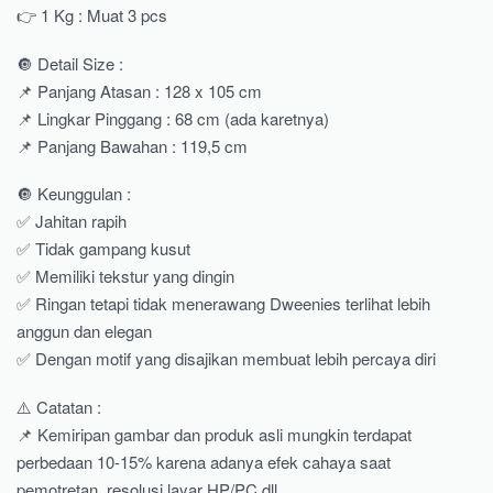
👉 1 Kg : Muat 3 pcs
🔘 Detail Size :
📌 Panjang Atasan : 128 x 105 cm
📌 Lingkar Pinggang : 68 cm (ada karetnya)
📌 Panjang Bawahan : 119,5 cm
🔘 Keunggulan :
✅ Jahitan rapih
✅ Tidak gampang kusut
✅ Memiliki tekstur yang dingin
✅ Ringan tetapi tidak menerawang Dweenies terlihat lebih
anggun dan elegan
✅ Dengan motif yang disajikan membuat lebih percaya diri
⚠️ Catatan :
📌 Kemiripan gambar dan produk asli mungkin terdapat
perbedaan 10-15% karena adanya efek cahaya saat
pemotretan, resolusi layar HP/PC dll.