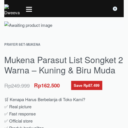
0
PRAYER SET
›
MUKENA
Mukena Parasut List Songket 2
Warna – Kuning & Biru Muda
Rp
249.999
Rp
162.500
Save Rp87.499
🛒 Kenapa Harus Berbelanja di Toko Kami?
✅ Real picture
✅ Fast response
✅ Official store
✅ Produk berkualitas