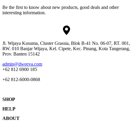
Be the first to know about new products, good deals and other
interesting information.
Jl. Wijaya Kusuma, Cluster Grassia, Blok B-41 No. 06-07, RT. 001,
RW. 010 Banjar Wijaya, Kel. Cipete, Kec. Pinang, Kota Tangerang,
Prov. Banten 15142
admin@dweeva.com
+62 812 6900 185
+62 812-6000-0868
SHOP
HELP
Shop
ABOUT
Collections
Returns & Exchanges
Lookbook
Privacy Policy
Women
Journal