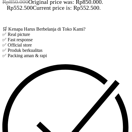
Rp
850.000
Original price was: Rp850.000.
Rp
552.500
Current price is: Rp552.500.
Save Rp297.500
🛒 Kenapa Harus Berbelanja di Toko Kami?
✅ Real picture
✅ Fast response
✅ Official store
✅ Produk berkualitas
✅ Packing aman & rapi