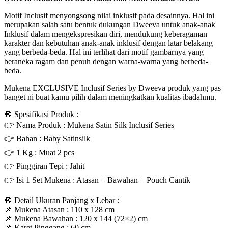
Motif Inclusif menyongsong nilai inklusif pada desainnya. Hal ini
merupakan salah satu bentuk dukungan Dweeva untuk anak-anak
Inklusif dalam mengekspresikan diri, mendukung keberagaman
karakter dan kebutuhan anak-anak inklusif dengan latar belakang
yang berbeda-beda. Hal ini terlihat dari motif gambarnya yang
beraneka ragam dan penuh dengan warna-warna yang berbeda-
beda.
Mukena EXCLUSIVE Inclusif Series by Dweeva produk yang pas
banget ni buat kamu pilih dalam meningkatkan kualitas ibadahmu.
🔘 Spesifikasi Produk :
👉 Nama Produk : Mukena Satin Silk Inclusif Series
👉 Bahan : Baby Satinsilk
👉 1 Kg : Muat 2 pcs
👉 Pinggiran Tepi : Jahit
👉 Isi 1 Set Mukena : Atasan + Bawahan + Pouch Cantik
🔘 Detail Ukuran Panjang x Lebar :
📌 Mukena Atasan : 110 x 128 cm
📌 Mukena Bawahan : 120 x 144 (72×2) cm
📌 Karet Pinggang : 60 cm