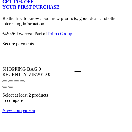
GET 15% OFF
Terms & Conditions
Men
Our Story
YOUR FIRST PURCHASE
Kids
Contact
Be the first to know about new products, good deals and other
interesting information.
©2026 Dweeva. Part of
Prima Group
Secure payments
SHOPPING BAG
0
RECENTLY VIEWED
0
Select at least 2 products
to compare
View comparison