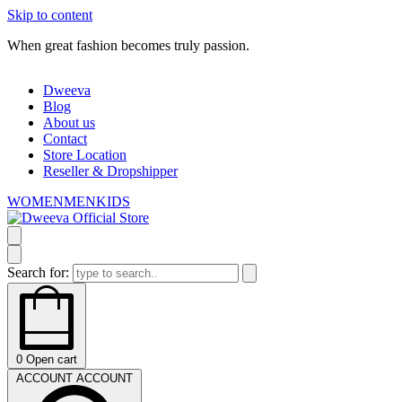
Skip to content
When great fashion becomes truly passion.
W
Dweeva
Blog
About us
Contact
Store Location
Reseller & Dropshipper
WOMEN
MEN
KIDS
Search for:
0
Open cart
ACCOUNT
ACCOUNT