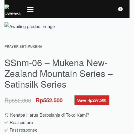
0
PRAYER SET
›
MUKENA
SSnm-06 – Mukena New-
Zealand Mountain Series –
Satinsilk Series
Rp
850.000
Rp
552.500
Save Rp297.500
🛒 Kenapa Harus Berbelanja di Toko Kami?
✅ Real picture
✅ Fast response