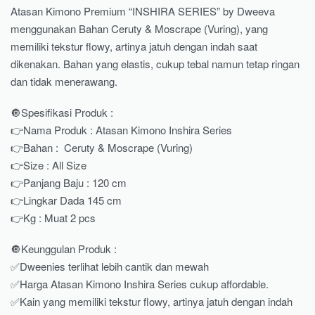
Atasan Kimono Premium “INSHIRA SERIES” by Dweeva
menggunakan Bahan Ceruty & Moscrape (Vuring), yang
memiliki tekstur flowy, artinya jatuh dengan indah saat
dikenakan. Bahan yang elastis, cukup tebal namun tetap ringan
dan tidak menerawang.
🔘Spesifikasi Produk :
👉Nama Produk : Atasan Kimono Inshira Series
👉Bahan : Ceruty & Moscrape (Vuring)
👉Size : All Size
👉Panjang Baju : 120 cm
👉Lingkar Dada 145 cm
👉Kg : Muat 2 pcs
🔘Keunggulan Produk :
✅Dweenies terlihat lebih cantik dan mewah
✅Harga Atasan Kimono Inshira Series cukup affordable.
✅Kain yang memiliki tekstur flowy, artinya jatuh dengan indah