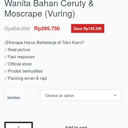
Wanita Bahan Ceruty &
Moscrape (Vuring)
Rp
454.999
Rp
295.750
Save Rp159.249
🛒Kenapa Harus Berbelanja di Toko Kami?
✅Real picture
✅Fast response
✅Official store
✅Produk berkualitas
✅Packing aman & rapi
WARNA
Add to cart