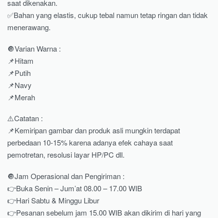
saat dikenakan.
✅Bahan yang elastis, cukup tebal namun tetap ringan dan tidak
menerawang.
🔘Varian Warna :
📌Hitam
📌Putih
📌Navy
📌Merah
⚠️Catatan :
📌Kemiripan gambar dan produk asli mungkin terdapat
perbedaan 10-15% karena adanya efek cahaya saat
pemotretan, resolusi layar HP/PC dll.
🔘Jam Operasional dan Pengiriman :
👉Buka Senin – Jum’at 08.00 – 17.00 WIB
👉Hari Sabtu & Minggu Libur
👉Pesanan sebelum jam 15.00 WIB akan dikirim di hari yang