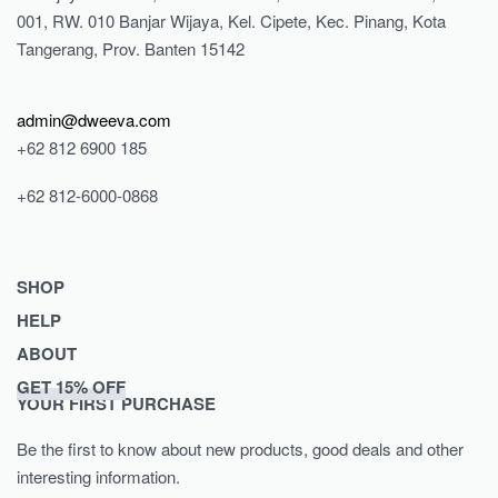
001, RW. 010 Banjar Wijaya, Kel. Cipete, Kec. Pinang, Kota
Tangerang, Prov. Banten 15142
admin@dweeva.com
+62 812 6900 185
+62 812-6000-0868
SHOP
HELP
Shop
ABOUT
Collections
Returns & Exchanges
GET 15% OFF
Lookbook
Privacy Policy
Journal
YOUR FIRST PURCHASE
Women
Terms & Conditions
Our Story
Be the first to know about new products, good deals and other
Men
Contact
interesting information.
Kids