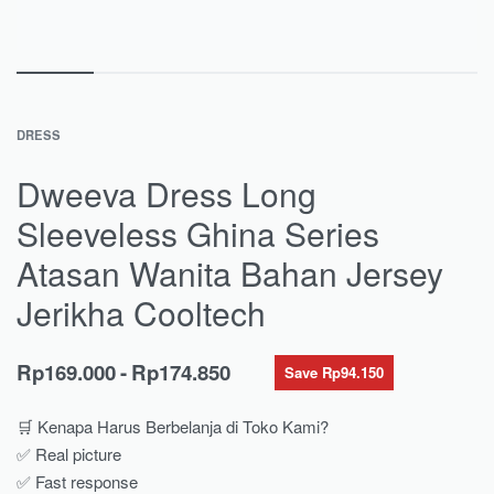
DRESS
Dweeva Dress Long
Sleeveless Ghina Series
Atasan Wanita Bahan Jersey
Jerikha Cooltech
Rp
169.000
Rp
174.850
Save Rp94.150
🛒 Kenapa Harus Berbelanja di Toko Kami?
✅ Real picture
✅ Fast response