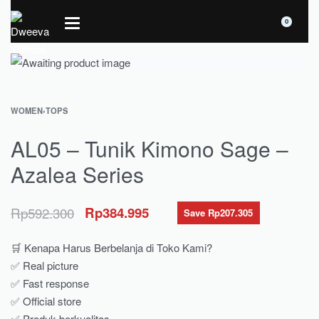
0
WOMEN
›
TOPS
AL05 – Tunik Kimono Sage –
Azalea Series
Rp
592.300
Rp
384.995
Save Rp207.305
🛒 Kenapa Harus Berbelanja di Toko Kami?
✅ Real picture
✅ Fast response
✅ Official store
✅ Produk berkualitas