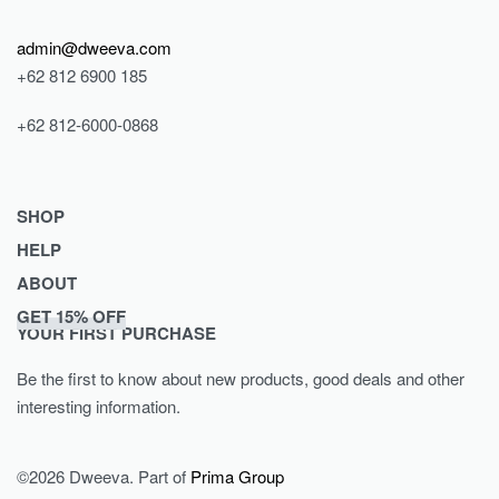
admin@dweeva.com
+62 812 6900 185
+62 812-6000-0868
SHOP
HELP
Shop
ABOUT
Collections
Returns & Exchanges
GET 15% OFF
Lookbook
Privacy Policy
Journal
YOUR FIRST PURCHASE
Women
Terms & Conditions
Our Story
Be the first to know about new products, good deals and other
Men
Contact
interesting information.
Kids
©2026 Dweeva. Part of
Prima Group