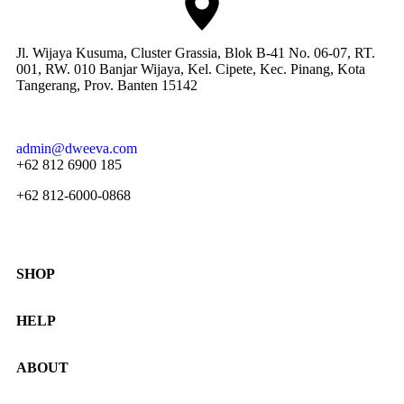
Jl. Wijaya Kusuma, Cluster Grassia, Blok B-41 No. 06-07, RT.
001, RW. 010 Banjar Wijaya, Kel. Cipete, Kec. Pinang, Kota
Tangerang, Prov. Banten 15142
admin@dweeva.com
+62 812 6900 185
+62 812-6000-0868
SHOP
Shop
HELP
Collections
Lookbook
Returns & Exchanges
ABOUT
Women
Privacy Policy
Men
Terms & Conditions