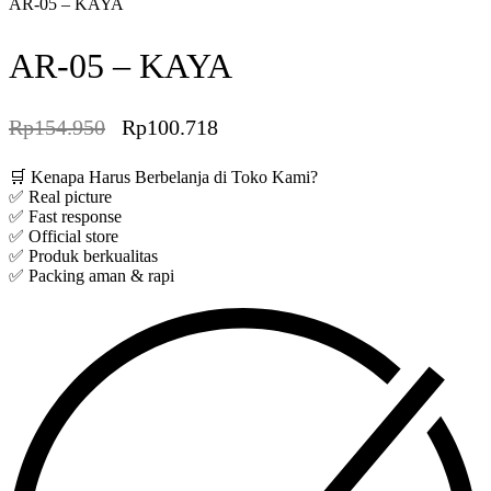
AR-05 – KAYA
AR-05 – KAYA
Rp
154.950
Rp
100.718
Save Rp54.232
🛒 Kenapa Harus Berbelanja di Toko Kami?
✅ Real picture
✅ Fast response
✅ Official store
✅ Produk berkualitas
✅ Packing aman & rapi