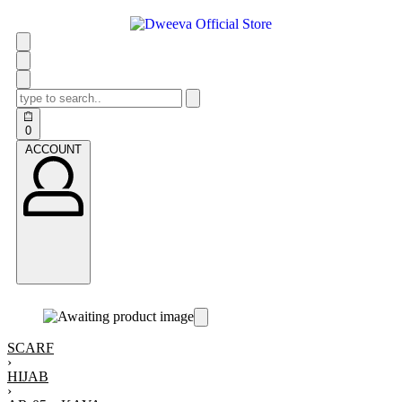
0
ACCOUNT
SCARF
›
HIJAB
›