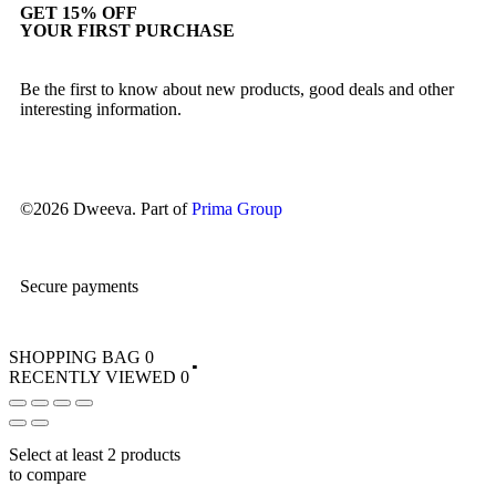
Journal
Kids
GET 15% OFF
YOUR FIRST PURCHASE
Our Story
Contact
Be the first to know about new products, good deals and other
interesting information.
©2026 Dweeva. Part of
Prima Group
Secure payments
SHOPPING BAG
0
RECENTLY VIEWED
0
Select at least 2 products
to compare