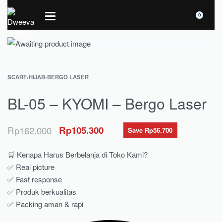
0
SCARF
›
HIJAB
›
BERGO LASER
BL-05 – KYOMI – Bergo Laser
Rp
162.000
Rp
105.300
Save Rp56.700
🛒 Kenapa Harus Berbelanja di Toko Kami?
✅ Real picture
✅ Fast response
✅ Produk berkualitas
✅ Packing aman & rapi