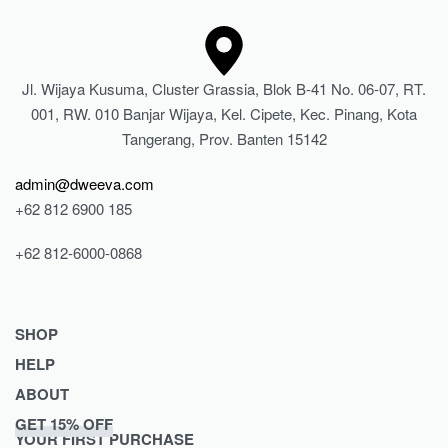
Jl. Wijaya Kusuma, Cluster Grassia, Blok B-41 No. 06-07, RT.
001, RW. 010 Banjar Wijaya, Kel. Cipete, Kec. Pinang, Kota
Tangerang, Prov. Banten 15142
admin@dweeva.com
+62 812 6900 185
+62 812-6000-0868
SHOP
HELP
Shop
ABOUT
Collections
Returns & Exchanges
GET 15% OFF
Lookbook
Privacy Policy
Journal
YOUR FIRST PURCHASE