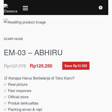
0
SCARF
›
HIJAB
EM-03 – ABHIRU
Rp
137.775
Rp
125.250
Save Rp12.525
🛒 Kenapa Harus Berbelanja di Toko Kami?
✅ Real picture
✅ Fast response
✅ Official store
✅ Produk berkualitas
✅ Packing aman & rapi