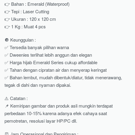
👉 Bahan : Emerald (Waterproof)
👉 Tepi : Laser Cutting
👉 Ukuran : 120 x 120 cm
👉 1 Kg : Muat 4 pcs
🔘 Keunggulan :
✅ Tersedia banyak pilihan warna
✅ Dweenies terlihat lebih anggun dan elegan
✅ Harga hijab Emerald Series cukup affordable
✅ Tahan dengan cipratan air dan menyerap keringat
✅ Bahan lembut, mudah dibentuk/diatur, tidak menerawang,
tegak di dahi dan nyaman dipakai.
⚠️ Catatan :
📌 Kemiripan gambar dan produk asli mungkin terdapat
perbedaan 10-15% karena adanya efek cahaya saat
pemotretan, resolusi layar HP/PC dll.
⏰ Jam Operasional dan Pengiriman :