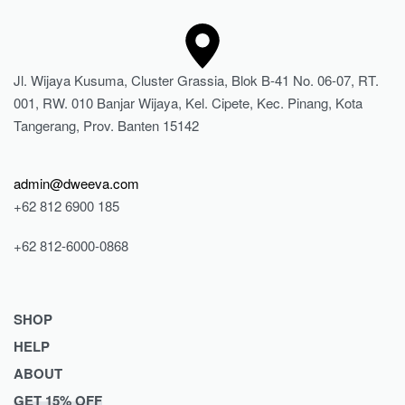
Jl. Wijaya Kusuma, Cluster Grassia, Blok B-41 No. 06-07, RT.
001, RW. 010 Banjar Wijaya, Kel. Cipete, Kec. Pinang, Kota
Tangerang, Prov. Banten 15142
admin@dweeva.com
+62 812 6900 185
+62 812-6000-0868
SHOP
HELP
Shop
ABOUT
Collections
Returns & Exchanges
GET 15% OFF
Lookbook
Privacy Policy