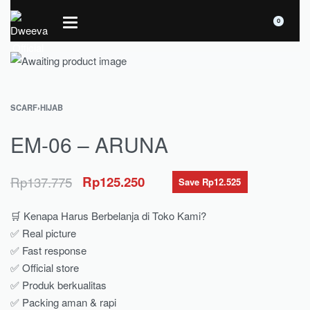
0
SCARF
›
HIJAB
EM-06 – ARUNA
Rp
137.775
Rp
125.250
Save Rp12.525
🛒 Kenapa Harus Berbelanja di Toko Kami?
✅ Real picture
✅ Fast response
✅ Official store
✅ Produk berkualitas
✅ Packing aman & rapi