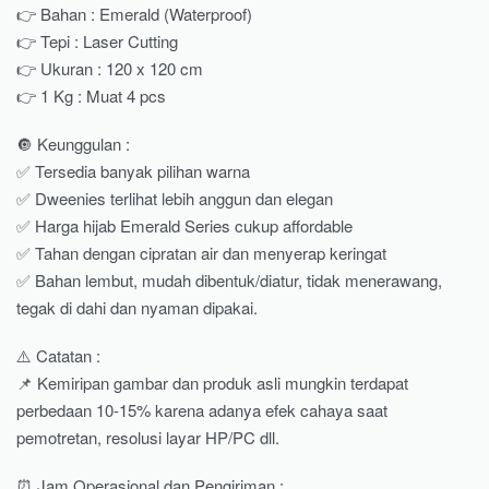
👉 Bahan : Emerald (Waterproof)
👉 Tepi : Laser Cutting
👉 Ukuran : 120 x 120 cm
👉 1 Kg : Muat 4 pcs
🔘 Keunggulan :
✅ Tersedia banyak pilihan warna
✅ Dweenies terlihat lebih anggun dan elegan
✅ Harga hijab Emerald Series cukup affordable
✅ Tahan dengan cipratan air dan menyerap keringat
✅ Bahan lembut, mudah dibentuk/diatur, tidak menerawang,
tegak di dahi dan nyaman dipakai.
⚠️ Catatan :
📌 Kemiripan gambar dan produk asli mungkin terdapat
perbedaan 10-15% karena adanya efek cahaya saat
pemotretan, resolusi layar HP/PC dll.
⏰ Jam Operasional dan Pengiriman :