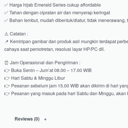
✅ Harga hijab Emerald Series cukup affordable
✅ Tahan dengan cipratan air dan menyerap keringat
✅ Bahan lembut, mudah dibentuk/diatur, tidak menerawang, 
⚠️ Catatan :
📌 Kemiripan gambar dan produk asli mungkin terdapat per
cahaya saat pemotretan, resolusi layar HP/PC dll.
⏰ Jam Operasional dan Pengiriman :
👉 Buka Senin – Jum’at 08.00 – 17.00 WIB
👉 Hari Sabtu & Minggu Libur
👉 Pesanan sebelum jam 15.00 WIB akan dikirim di hari ya
👉 Pesanan yang masuk pada hari Sabtu dan Minggu, akan k
Reviews (0)