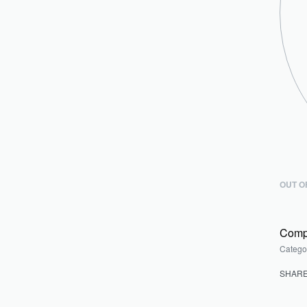
OUT O
Comp
Catego
SHAR