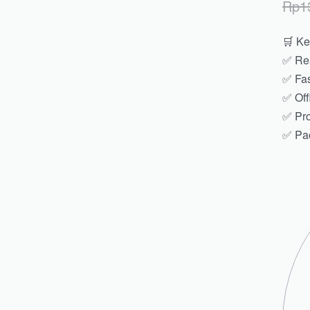
Rp
1
🛒 Ke
✅ Rea
✅ Fas
✅ Offi
✅ Pro
✅ Pac