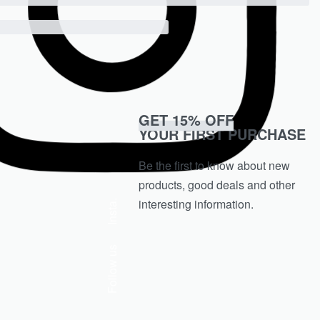
GET 15% OFF
YOUR FIRST PURCHASE
Be the first to know about new
products, good deals and other
interesting information.
Insta.
Follow us