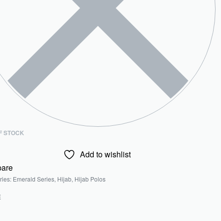
F STOCK
Add to wishlist
are
ries:
Emerald Series
,
Hijab
,
Hijab Polos
E