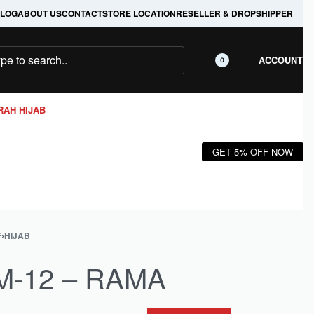
LOG
ABOUT US
CONTACT
STORE LOCATION
RESELLER & DROPSHIPPER
ACCOUNT
0
RAH HIJAB
GET 5% OFF NOW
F
›
HIJAB
M-12 – RAMA