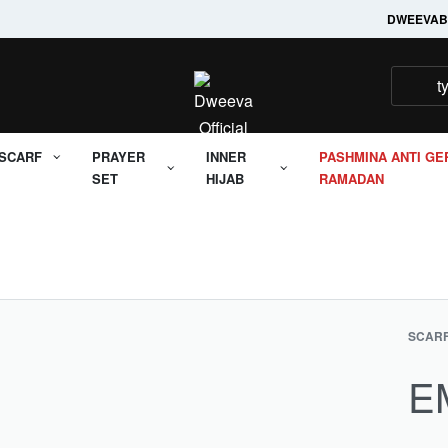
Welcome to it's Dweeva
DWEEVA
B
SCARF
PRAYER
INNER
PASHMINA ANTI GE
SET
HIJAB
RAMADAN
SCAR
E