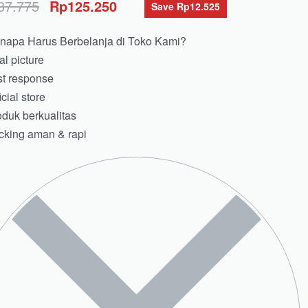
37.775
Rp
125.250
Save Rp12.525
napa Harus Berbelanja di Toko Kami?
l picture
t response
cial store
duk berkualitas
king aman & rapi