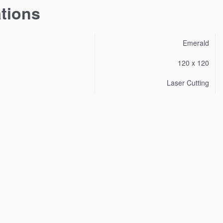
ations
Emerald
120 x 120
Laser Cutting