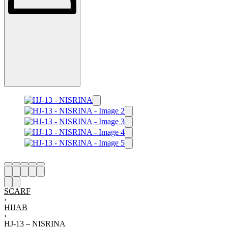
SCARF
›
HIJAB
›
HJ-13 – NISRINA