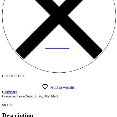
OUT OF STOCK
Add to wishlist
Compare
Categories:
Faeyza Series
,
Hijab
,
Hijab Motif
SHARE
Description