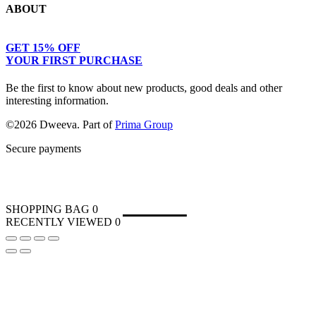
ABOUT
Collections
Returns & Exchanges
Lookbook
Privacy Policy
Women
Journal
GET 15% OFF
Terms & Conditions
Men
Our Story
YOUR FIRST PURCHASE
Kids
Contact
Be the first to know about new products, good deals and other
interesting information.
©2026 Dweeva. Part of
Prima Group
Secure payments
SHOPPING BAG
0
RECENTLY VIEWED
0