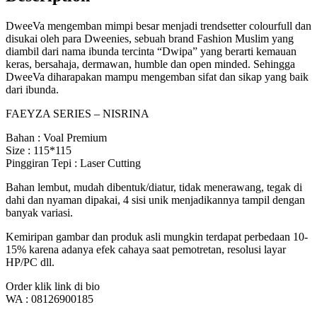
DweeVa mengemban mimpi besar menjadi trendsetter colourfull dan
disukai oleh para Dweenies, sebuah brand Fashion Muslim yang
diambil dari nama ibunda tercinta “Dwipa” yang berarti kemauan
keras, bersahaja, dermawan, humble dan open minded. Sehingga
DweeVa diharapakan mampu mengemban sifat dan sikap yang baik
dari ibunda.
FAEYZA SERIES – NISRINA
Bahan : Voal Premium
Size : 115*115
Pinggiran Tepi : Laser Cutting
Bahan lembut, mudah dibentuk/diatur, tidak menerawang, tegak di
dahi dan nyaman dipakai, 4 sisi unik menjadikannya tampil dengan
banyak variasi.
Kemiripan gambar dan produk asli mungkin terdapat perbedaan 10-
15% karena adanya efek cahaya saat pemotretan, resolusi layar
HP/PC dll.
Order klik link di bio
WA : 08126900185