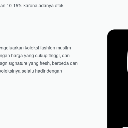
aan 10-15% karena adanya efek
engeluarkan koleksi fashion muslim
engan harga yang cukup tinggi, dan
sign signature yang fresh, berbeda dan
koleksinya selalu hadir dengan
100%
Rated
5
out of 5
ting
0%