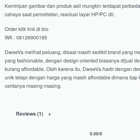
Kemiripan gambar dan produk asli mungkin terdapat perbed
cahaya saat pemotretan, resolusi layar HP/PC dll.
Order klik link di bio
WA : 08126900185
DweeVa melihat peluang, disaat masih sedikit brand yang m
yang fashionable, dengan design oriented biasanya dijual d
kurang affordable. Oleh karena itu, DweeVa hadir dengan de
unik tetapi dengan harga yang masih affordable dimana tiap 
ceritanya masing-masing.
Reviews (1)
5.00
/5
Rated
1
5.00
out of 5 based on
customer ra