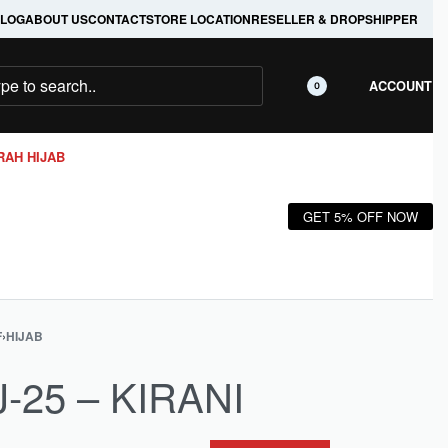
LOG
ABOUT US
CONTACT
STORE LOCATION
RESELLER & DROPSHIPPER
ACCOUNT
0
RAH HIJAB
GET 5% OFF NOW
F
›
HIJAB
J-25 – KIRANI