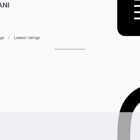
ANI
Rated
4
out of 5
0%
Rated
3
out of 5
0%
Rated
2
out of 5
0%
Rated
1
out of 5
ngs
Lowest ratings