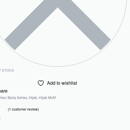
F STOCK
Add to wishlist
are
ries:
Bariq Series
,
Hijab
,
Hijab Motif
(
1
customer review)
out of 5 based on
customer rating
.00
E