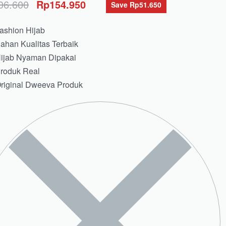
06.600
Rp
154.950
Save Rp51.650
ashion Hijab
ahan Kualitas Terbaik
ijab Nyaman Dipakai
roduk Real
riginal Dweeva Produk