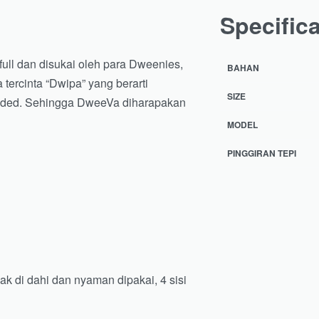
Specific
ll dan disukai oleh para Dweenies,
BAHAN
tercinta “Dwipa” yang berarti
SIZE
nded. Sehingga DweeVa diharapakan
MODEL
PINGGIRAN TEPI
k di dahi dan nyaman dipakai, 4 sisi