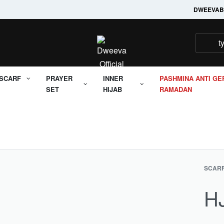
Welcome to it's Dweeva
DWEEVA
B
SCARF
PRAYER
INNER
PASHMINA ANTI GE
SET
HIJAB
RAMADAN
SCAR
H