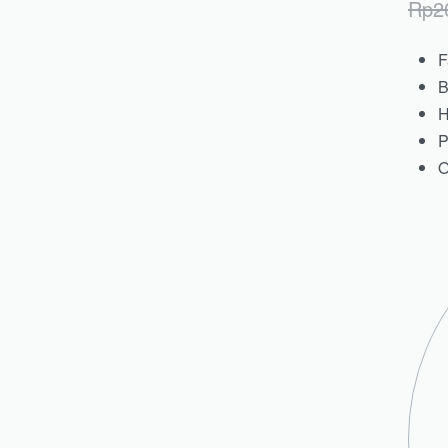
Rp
2
F
B
H
P
O