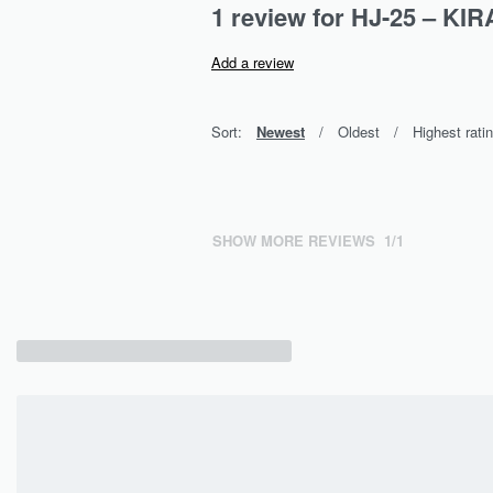
1 review for
HJ-25 – KIR
Add a review
Sort:
Newest
Oldest
Highest rati
SHOW MORE REVIEWS
/