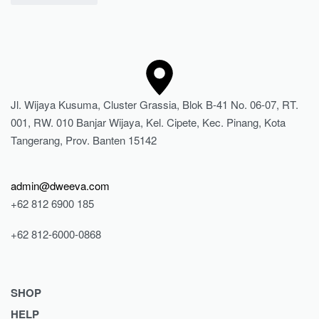
Jl. Wijaya Kusuma, Cluster Grassia, Blok B-41 No. 06-07, RT.
001, RW. 010 Banjar Wijaya, Kel. Cipete, Kec. Pinang, Kota
Tangerang, Prov. Banten 15142
admin@dweeva.com
+62 812 6900 185
+62 812-6000-0868
SHOP
HELP
Shop