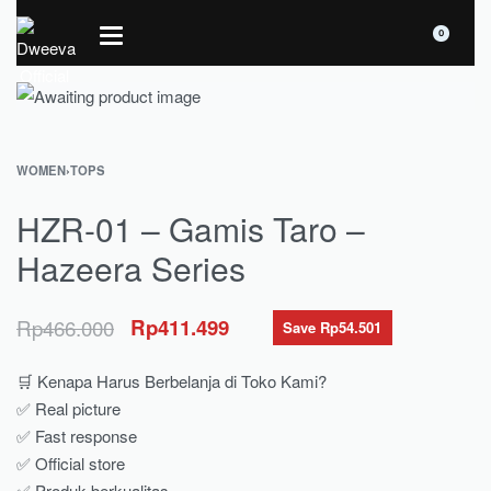
0
WOMEN
›
TOPS
HZR-01 – Gamis Taro –
Hazeera Series
Rp
466.000
Rp
411.499
Save Rp54.501
🛒 Kenapa Harus Berbelanja di Toko Kami?
✅ Real picture
✅ Fast response
✅ Official store
✅ Produk berkualitas