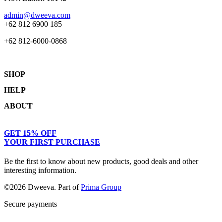
admin@dweeva.com
+62 812 6900 185
+62 812-6000-0868
SHOP
HELP
Shop
ABOUT
Collections
Returns & Exchanges
Lookbook
Privacy Policy
Women
Journal
GET 15% OFF
Terms & Conditions
Men
Our Story
YOUR FIRST PURCHASE
Kids
Contact
Be the first to know about new products, good deals and other
interesting information.
©2026 Dweeva. Part of
Prima Group
Secure payments