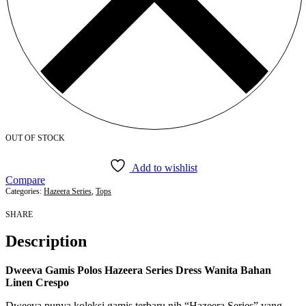
OUT OF STOCK
Add to wishlist
Compare
Categories:
Hazeera Series
,
Tops
SHARE
Description
Dweeva Gamis Polos Hazeera Series Dress Wanita Bahan
Linen Crespo
Dweeva punya koleksi gamis terbaru nih “Hazeera Series” yang