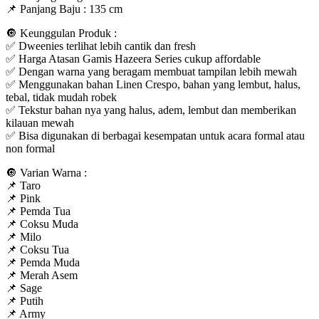
📌 Panjang Baju : 135 cm
🔘 Keunggulan Produk :
✅ Dweenies terlihat lebih cantik dan fresh
✅ Harga Atasan Gamis Hazeera Series cukup affordable
✅ Dengan warna yang beragam membuat tampilan lebih mewah
✅ Menggunakan bahan Linen Crespo, bahan yang lembut, halus,
tebal, tidak mudah robek
✅ Tekstur bahan nya yang halus, adem, lembut dan memberikan
kilauan mewah
✅ Bisa digunakan di berbagai kesempatan untuk acara formal atau
non formal
🔘 Varian Warna :
📌 Taro
📌 Pink
📌 Pemda Tua
📌 Coksu Muda
📌 Milo
📌 Coksu Tua
📌 Pemda Muda
📌 Merah Asem
📌 Sage
📌 Putih
📌 Army