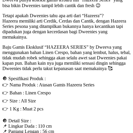
bisa bikin Dweenies tampil lebih cantik dan fresh 😉
Tetapi apakah Dweenies tahu apa arti dari “Hazeera”?
Hazeera memiliki arti Cerdik, Cerdas dan Cantik, dengan Hazeera
Series pesona yang ditampilkan bukannya hanya kecantikan tapi
dipadukan juga dengan kecerdasan bagi Dweenies yang
memakainya.
Baju Gamis Eksklusif “HAZEERA SERIES” by Dweeva yang
menggunakan bahan Linen Crespo, bahan yang lembut, halus, tebal,
tidak mudah robek sehingga akan selalu awet saat Dweenies pakai
kapan pun. Bahan kain nya juga memiliki sensasi dingin sehingga
Dweenies tidak perlu takut kepanasan saat memakainya 🥰
🔘 Spesifikasi Produk :
👉 Nama Produk : Atasan Gamis Hazeera Series
👉 Bahan : Linen Crespo
👉 Size : All Size
👉 1 Kg : Muat 2 pcs
🔘 Detail Size :
📌 Lingkar Dada : 110 cm
📌 Panjang Lengan : 56 cm