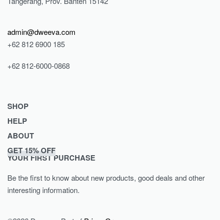
Tangerang, Prov. Banten 15142
admin@dweeva.com
+62 812 6900 185
+62 812-6000-0868
SHOP
HELP
Shop
ABOUT
Collections
Returns & Exchanges
GET 15% OFF
Lookbook
Privacy Policy
Journal
YOUR FIRST PURCHASE
Women
Terms & Conditions
Our Story
Be the first to know about new products, good deals and other
Men
Contact
interesting information.
Kids