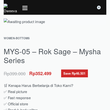
0
WOMEN
›
BOTTOMS
MYS-05 – Rok Sage – Mysha
Series
Rp
399.000
Rp
352.499
Save Rp46.501
🛒 Kenapa Harus Berbelanja di Toko Kami?
✅ Real picture
✅ Fast response
✅ Official store
✅ Produk berkualitas