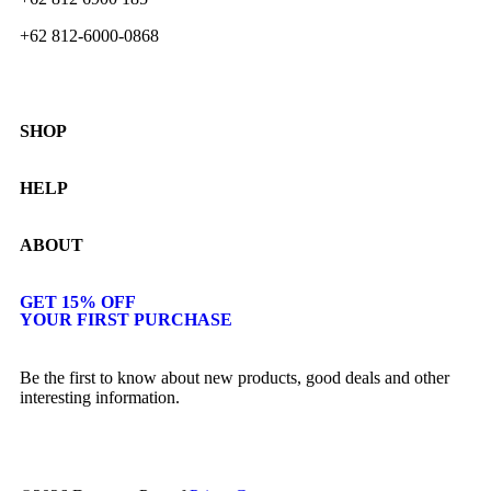
+62 812-6000-0868
SHOP
Shop
HELP
Collections
Lookbook
Returns & Exchanges
ABOUT
Women
Privacy Policy
Men
Terms & Conditions
Journal
Kids
GET 15% OFF
YOUR FIRST PURCHASE
Our Story
Contact
Be the first to know about new products, good deals and other
interesting information.