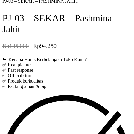
PJ-03 – SEKAR – PASHMINA JAHIT
PJ-03 – SEKAR – Pashmina
Jahit
Rp
145.000
Rp
94.250
Save Rp50.750
🛒 Kenapa Harus Berbelanja di Toko Kami?
✅ Real picture
✅ Fast response
✅ Official store
✅ Produk berkualitas
✅ Packing aman & rapi