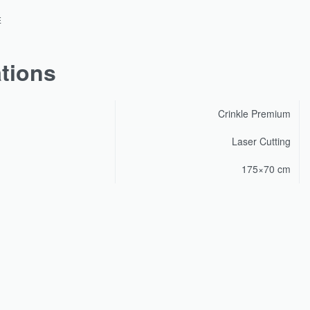
E
ations
Crinkle Premium
Laser Cutting
175×70 cm