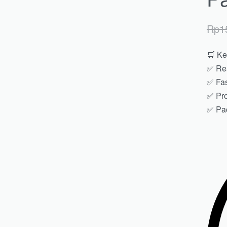
Rp
1
🛒 Ke
✅ Rea
✅ Fas
✅ Pro
✅ Pac