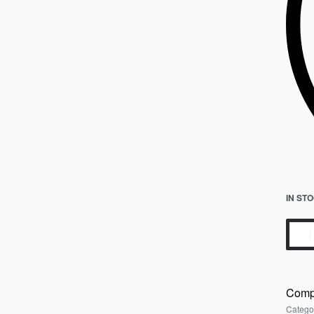
IN ST
Comp
Catego