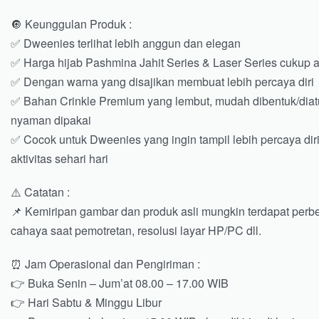
🔘 Keunggulan Produk :
✅ Dweenies terlihat lebih anggun dan elegan
✅ Harga hijab Pashmina Jahit Series & Laser Series cukup a
✅ Dengan warna yang disajikan membuat lebih percaya diri
✅ Bahan Crinkle Premium yang lembut, mudah dibentuk/diatu
nyaman dipakai
✅ Cocok untuk Dweenies yang ingin tampil lebih percaya di
aktivitas sehari hari
⚠️ Catatan :
📌 Kemiripan gambar dan produk asli mungkin terdapat per
cahaya saat pemotretan, resolusi layar HP/PC dll.
⏰ Jam Operasional dan Pengiriman :
👉 Buka Senin – Jum’at 08.00 – 17.00 WIB
👉 Hari Sabtu & Minggu Libur