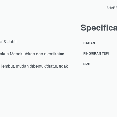
SHAR
Specific
r & Jahit
BAHAN
ermakna Menakjubkan dan memikat❤️
PINGGIRAN TEPI
SIZE
embut, mudah dibentuk/diatur, tidak