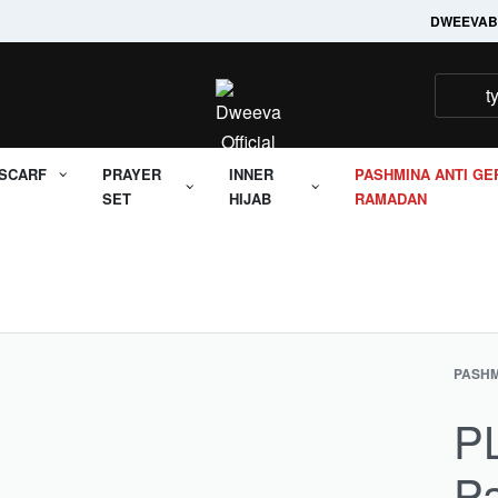
Welcome to it's Dweeva
DWEEVA
B
SCARF
PRAYER
INNER
PASHMINA ANTI GE
SET
HIJAB
RAMADAN
PASHM
PL
P