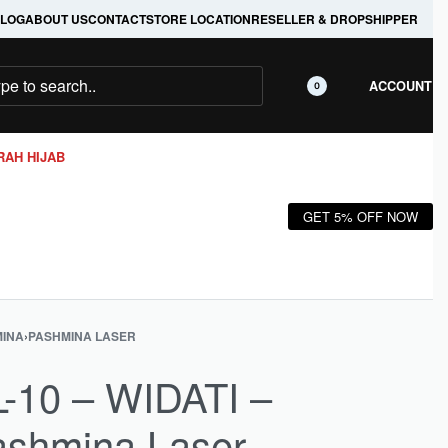
LOG
ABOUT US
CONTACT
STORE LOCATION
RESELLER & DROPSHIPPER
ACCOUNT
0
RAH HIJAB
GET 5% OFF NOW
INA
›
PASHMINA LASER
-10 – WIDATI –
ashmina Laser