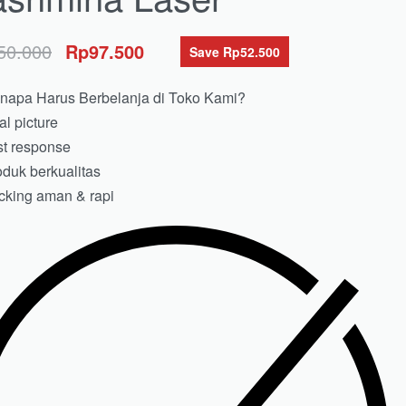
50.000
Rp
97.500
Save Rp52.500
napa Harus Berbelanja di Toko Kami?
l picture
t response
duk berkualitas
king aman & rapi