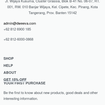
Jl. Wijaya Kusuma, Cluster Grassia, Blok B-41 No. 06-07, RT.
001, RW. 010 Banjar Wijaya, Kel. Cipete, Kec. Pinang, Kota
Tangerang, Prov. Banten 15142
admin@dweeva.com
+62 812 6900 185
+62 812-6000-0868
SHOP
HELP
Shop
ABOUT
Collections
Returns & Exchanges
GET 15% OFF
Lookbook
Privacy Policy
Journal
YOUR FIRST PURCHASE
Women
Terms & Conditions
Our Story
Be the first to know about new products, good deals and other
Men
Contact
interesting information.
Kids