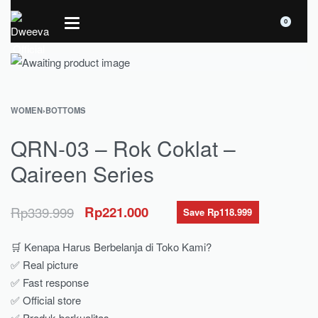
0
WOMEN
›
BOTTOMS
QRN-03 – Rok Coklat –
Qaireen Series
Rp
339.999
Rp
221.000
Save Rp118.999
🛒 Kenapa Harus Berbelanja di Toko Kami?
✅ Real picture
✅ Fast response
✅ Official store
✅ Produk berkualitas