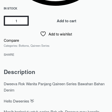
IN STOCK
Add to cart
Add to wishlist
Compare
Categories:
Bottoms
,
Qaireen Series
SHARE
Description
Dweeva Rok Wanita Panjang Qaireen Series Bawahan Bahan
Denim
Hello Dweenies 👋
Masih berlanjut untuk series Rok nih, Dweeva mau kenalin