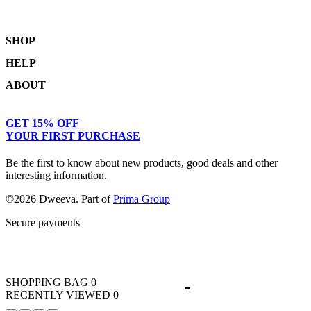
SHOP
HELP
Shop
ABOUT
Collections
Returns & Exchanges
Lookbook
Privacy Policy
Women
Journal
GET 15% OFF
Terms & Conditions
Men
Our Story
YOUR FIRST PURCHASE
Kids
Contact
Be the first to know about new products, good deals and other
interesting information.
©2026 Dweeva. Part of
Prima Group
Secure payments
SHOPPING BAG
0
RECENTLY VIEWED
0