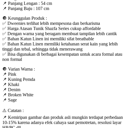
📌 Panjang Lengan : 54 cm
📌 Panjang Baju : 107 cm
🔘 Keunggulan Produk :
✅ Dweenies terlihat lebih mempesona dan berkarisma
✅ Harga Atasan Tunik Shazfa Series cukup affordable
✅ Dengan warna yang beragam membuat tampilan lebih cantik
✅ Bahan Katun Linen ini memiliki sifat breathable
✅ Bahan Katun Linen memiliki ketahanan serat kain yang lebih
tinggi dan tebal, sehingga tidak menerawang
✅ Bisa digunakan di berbagai kesempatan untuk acara formal atau
non formal
🔘 Varian Warna :
📌 Pink
📌 Kuning Pemda
📌 Khaki
📌 Denim
📌 Broken White
📌 Sage
⚠️ Catatan :
📌 Kemiripan gambar dan produk asli mungkin terdapat perbedaan
10-15% karena adanya efek cahaya saat pemotretan, resolusi layar
HP/PC dll.