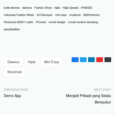
butik dweeva
dweeva
Fashion Show
hijab
Hijab Spesial
IFW2023
Indonesia Fashion Week
JCCSenayan
mini expo
muslimah
MyPertamina
Pertamina MOR V Jatim
Promosi
rumah belajar
rumah tumbuh kembang
specialedition
Dweeva
Hijab
Mini Expo
Muslimah
PREVIOUS POST
NEXT POST
Demo App
Menjadi Pribadi yang Selalu
Bersyukur