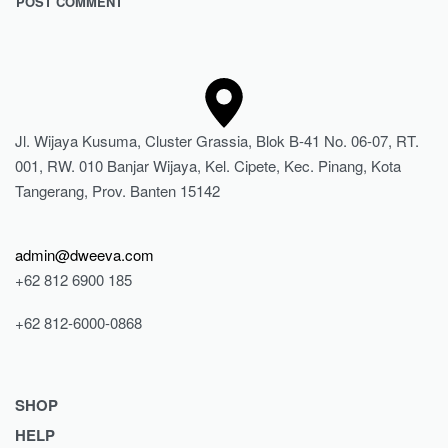
Jl. Wijaya Kusuma, Cluster Grassia, Blok B-41 No. 06-07, RT.
001, RW. 010 Banjar Wijaya, Kel. Cipete, Kec. Pinang, Kota
Tangerang, Prov. Banten 15142
admin@dweeva.com
+62 812 6900 185
+62 812-6000-0868
SHOP
HELP
Shop